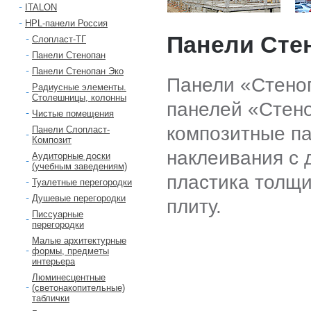
ITALON
HPL-панели Россия
Панели Сте
Слопласт-ТГ
Панели Стенопан
Панели Стенопан Эко
Панели «Стено
Радиусные элементы.
Столешницы, колонны
панелей «Стено
Чистые помещения
композитные па
Панели Слопласт-
Композит
наклеивания с 
Аудиторные доски
(учебным заведениям)
пластика толщи
Туалетные перегородки
Душевые перегородки
плиту.
Писсуарные
перегородки
Малые архитектурные
формы, предметы
интерьера
Люминесцентные
(светонакопительные)
таблички