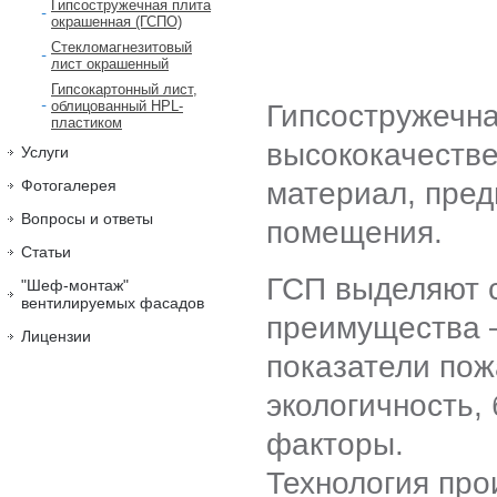
Гипсостружечная плита
окрашенная (ГСПО)
Стекломагнезитовый
лист окрашенный
Гипсокартонный лист,
облицованный HPL-
Гипсостружечна
пластиком
высококачеств
Услуги
материал, пред
Фотогалерея
Вопросы и ответы
помещения.
Статьи
ГСП выделяют 
"Шеф-монтаж"
вентилируемых фасадов
преимущества –
Лицензии
показатели пож
экологичность,
факторы.
Технология про